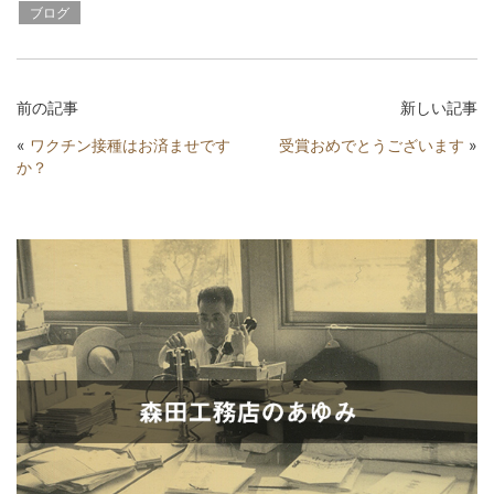
ブログ
前の記事
新しい記事
«
ワクチン接種はお済ませです
受賞おめでとうございます
»
か？