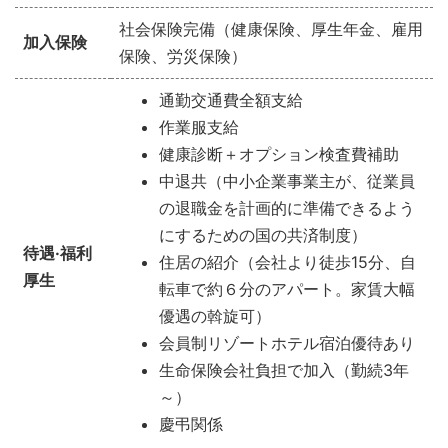
社会保険完備（健康保険、厚生年金、雇用
加入保険
保険、労災保険）
通勤交通費全額支給
作業服支給
健康診断＋オプション検査費補助
中退共（中小企業事業主が、従業員
の退職金を計画的に準備できるよう
にするための国の共済制度）
待遇·福利
住居の紹介（会社より徒歩
15
分、自
厚生
転車で約６分のアパート。家賃大幅
優遇の斡旋可）
会員制リゾートホテル宿泊優待あり
生命保険会社負担で加入（勤続3年
～）
慶弔関係