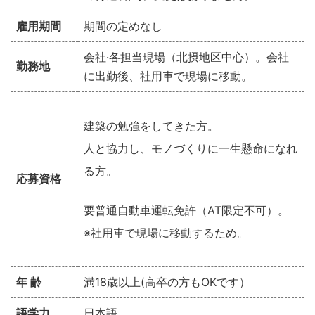
雇用期間
期間の定めなし
会社·各担当現場（北摂地区中心）。会社
勤務地
に出勤後、社用車で現場に移動。
建築の勉強をしてきた方。
人と協力し、モノづくりに一生懸命になれ
る方。
応募資格
要普通自動車運転免許（
AT
限定不可）。
※社用車で現場に移動するため。
年 齢
満18歳以上(高卒の方もOKです）
語学力
日本語