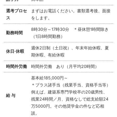
選考プロセ
まずはお電話ください。書類選考後、面接
ス
をします。
8
時
30
分～
17
時
30
分 ＊昼休憩
1
時間除き
勤務時間
（
1
日
8
時間勤務）
週休
2
日制（土日祝）、年末年始休暇、夏
休日·休暇
期休暇、有給休暇
時間外労働
時間外労働 あり（月平均20時間）
基本給185
,000
円～
＊プラス諸手当（残業手当、資格手当等）
例えば、建築系専門学校卒の
20
歳男性、
給 与
残業24時間／月、資格なしで総支給額
24
万
5000
円。その他奨学金の件など応相
談。