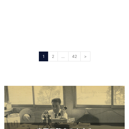
1
2
…
42
>