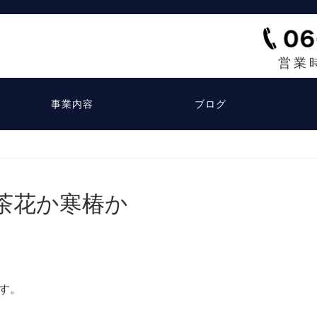
営業
事業内容
ブログ
茶花か寒椿か
す。