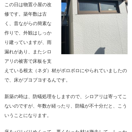
この日は物置小屋の改
修です。築年数は古
く、昔ながらの簡素な
作りで、外観はしっか
り建っていますが、雨
漏れがあり、またシロ
アリの被害で床板を支
えている根太（ネダ）材がボロボロにやられていましたの
で、床がブヨブヨするんです。
新築の時は、防蟻処理をしますので、シロアリは寄ってこ
ないのですが、年数が経ったり、防蟻が不十分だと、こう
いうことになります。
床をバリバリめくって、悪くなった材は撤去して、しっか