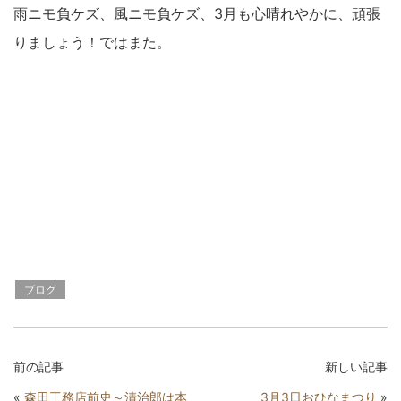
雨ニモ負ケズ、風ニモ負ケズ、3月も心晴れやかに、頑張
りましょう！ではまた。
ブログ
前の記事
新しい記事
«
森田工務店前史～清治郎は本
3月3日おひなまつり
»