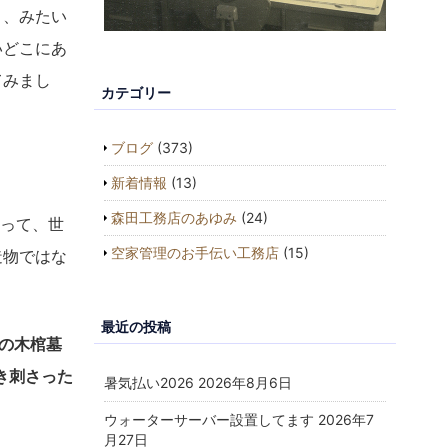
よ、みたい
いどこにあ
てみまし
カテゴリー
ブログ
(373)
新着情報
(13)
森田工務店のあゆみ
(24)
あって、世
空家管理のお手伝い工務店
(15)
造物ではな
最近の投稿
の木棺墓
き刺さった
暑気払い2026
2026年8月6日
ウォーターサーバー設置してます
2026年7
月27日