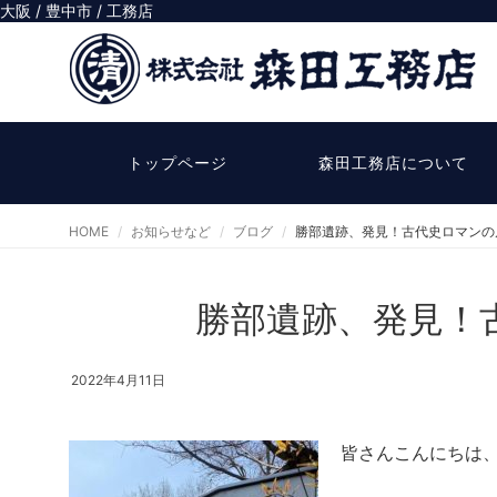
大阪 / 豊中市 / 工務店
トップページ
森田工務店について
HOME
お知らせなど
ブログ
勝部遺跡、発見！古代史ロマンの
勝部遺跡、発見！
2022年4月11日
皆さんこんにちは