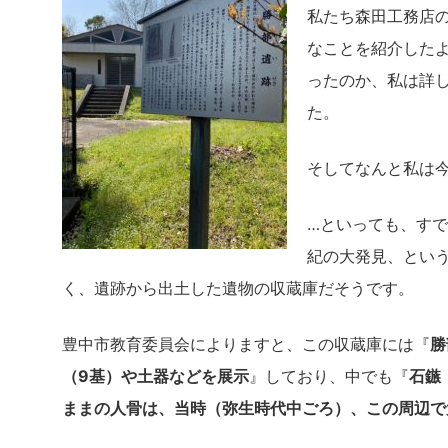
私たち森田工務店
なことを紹介した
ったのか、私は詳
た。
そしてなんと私は
…といっても、す
紀の大発見、とい
く、遺跡から出土した遺物の収蔵庫だそうです。
豊中市教育委員会によりますと、この収蔵庫には『
勝
（9基）や土器などを展示
』しており、中でも『
石鏃
ままの人骨は、当時（弥生時代中ごろ）、この周辺で