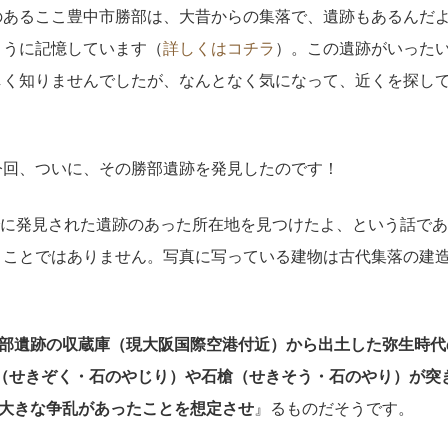
のあるここ豊中市勝部は、大昔からの集落で、遺跡もあるんだ
ように記憶しています（
詳しくはコチラ
）。この遺跡がいった
しく知りませんでしたが、なんとなく気になって、近くを探し
今回、ついに、その勝部遺跡を発見したのです！
でに発見された遺跡のあった所在地を見つけたよ、という話で
うことではありません。写真に写っている建物は古代集落の建
部遺跡の収蔵庫（現大阪国際空港付近）から出土した弥生時代
（せきぞく・石のやじり）や石槍（せきそう・石のやり）が突
大きな争乱があったことを想定させ
』るものだそうです。