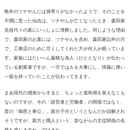
晩年のツナやんには身寄りがなかったようで、そのことを
不憫に思った仙吉は、ツナやんが亡くなったとき、森田家
先祖代々の墓にいっしょに埋葬しました。同じような理由
で、森田家のお墓には、ツナやんを含め、森田家以外の方
で、工務店のために尽くしてくれた方が何人か眠っていま
す。家族にはたいへん厳格な為人（ひととなり）が伝わっ
ている創業者ですが、一方では人を大事にし、情義に厚い
一面を持っていたことが伝わってきます。
まあ現代の感覚からすると、ちょっと違和感を覚えなくも
ないのですが、今の「経営者と労働者」の関係ではなく、
昔の「御恩と奉公」、親分子分というとなんだか誤解され
そうですが、親方と職人という、昔ながらの主従関係の名
残を感じますね。ではまた。