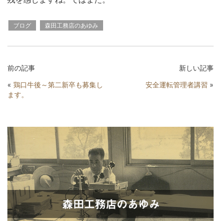
ブログ
森田工務店のあゆみ
前の記事
新しい記事
«
鶏口牛後～第二新卒も募集し
安全運転管理者講習
»
ます。