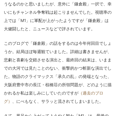
うなるのかと思いましたが、意外に「鎌倉殿」一択で、幸
いにもチャンネル争奪戦は起こりませんでした。視聴率の
上では「M1」に軍配が上がったようですが「鎌倉殿」は
大健闘したと、ニュースなどで評されています。
このブログで「鎌倉殿」の話をするのは今年何回目でしょ
うか。結局ほぼ毎週観ていました。詳細は書きませんが、
悲劇と喜劇を交錯させる演出と、最終回の結末は、いまま
での大河では見たことのない、衝撃的かつ斬新な演出でし
た。物語のクライマックス「承久の乱」の発端となった、
大阪府豊中市の長江・椋橋荘の所領問題が、どのように描
かれるか私は楽しみにしていたのですが
（過去のブロ
グ）
、にべもなく、サラッと流されてしまいました。
さて、風呂から上がってようやく観た「M1」は、最後の