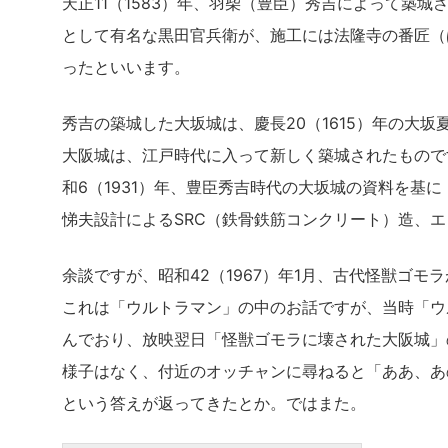
天正11（1583）年、羽柴（豊臣）秀吉によって築
として有名な黒田官兵衛が、施工には法隆寺の番匠（
ったといいます。
秀吉の築城した大坂城は、慶長20（1615）年の大
大阪城は、江戸時代に入って新しく築城されたもので
和6（1931）年、豊臣秀吉時代の大坂城の資料を基に
悌夫設計によるSRC（鉄骨鉄筋コンクリート）造、
余談ですが、昭和42（1967）年1月、古代怪獣ゴ
これは「ウルトラマン」の中のお話ですが、当時「ウ
んでおり、放映翌日「怪獣ゴモラに壊された大阪城」
様子はなく、付近のオッチャンに尋ねると「ああ、あ
という答えが返ってきたとか。ではまた。