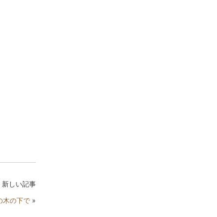
新しい記事
の木の下で
»