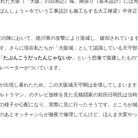
城された大坂（「大阪」の旧表記）城、縄張り（基本設計）には
ばんしょう＝今でいう工事設計も施工もする大工棟梁）中井正
坂夏の陣において、徳川軍の攻撃により落城し、破却されていま
す。さらに現在私たちが「大阪城」として認識している天守部
「
たぶんこうだったんじゃないか
」という想像で復建したもの
エレベーターがついています。
モラが出現し暴れたため、この大阪城天守閣は全壊してしまいます
ルトラマン」のテレビ放映を見た元格闘家の前田日明氏は当時
の様子が心配になり、実際に見に行ったそうです。ところが城
のあとオッチャンらが徹夜で修理してんけど、ほんま大変やっ