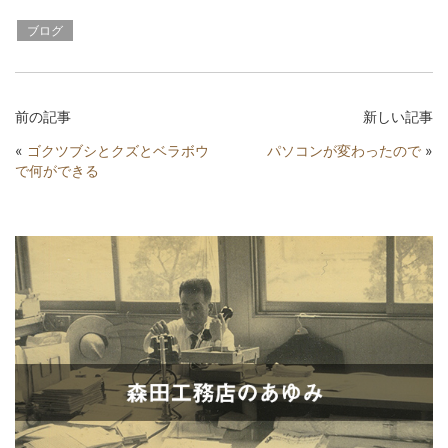
ブログ
前の記事
新しい記事
«
ゴクツブシとクズとベラボウ
パソコンが変わったので
»
で何ができる