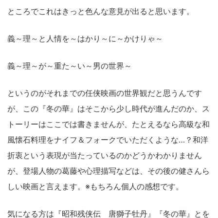
ところでこれはきっと色んな意見が出ると思います。
義～理～と人情を～はかり～に～かけりゃ～
義～理～が～重た～い～男の世界～
というのがそれまでの任侠映画の世界観だと思うんです
が、この『冬の華』はそこから少し時代が進んだのか、ス
トーリーはここでは書きませんが、たとえるなら高級な和
風懐石料理をナイフ＆フォークでいただくような…？和洋
折衷という表現が当たっているのかどうかわかりません
が、登場人物の葛藤や心理描写などは、その後の健さんら
しい映画と言えます。※もちろん個人の感想です。
気になる方は『昭和残侠伝 唐獅子牡丹』『冬の華』とを