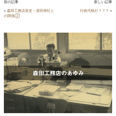
前の記事
新しい記事
«
森田工務店前史～原田神社と
行政代執行？？？
»
の関係②