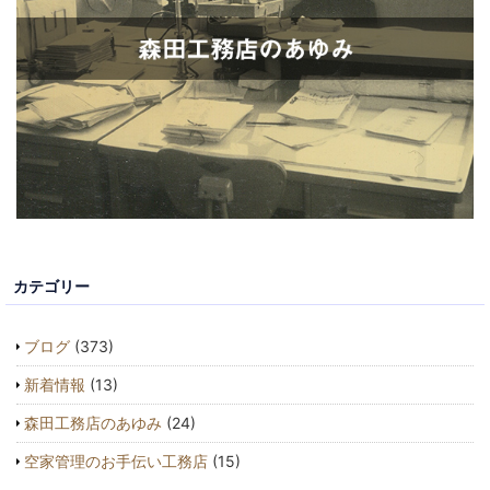
カテゴリー
ブログ
(373)
新着情報
(13)
森田工務店のあゆみ
(24)
空家管理のお手伝い工務店
(15)