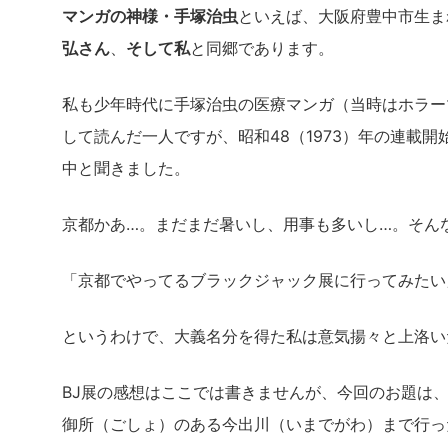
マンガの神様・手塚治虫
といえば、大阪府豊中市生ま
弘さん
、
そして私
と同郷であります。
私も少年時代に手塚治虫の医療マンガ（当時はホラー
して読んだ一人ですが、昭和48（1973）年の連載
中と聞きました。
京都かあ…。まだまだ暑いし、用事も多いし…。そん
「京都でやってるブラックジャック展に行ってみたい
というわけで、大義名分を得た私は意気揚々と上洛い
BJ展の感想はここでは書きませんが、今回のお題は
御所（ごしょ）のある今出川（いまでがわ）まで行っ