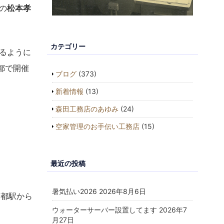
の
松本孝
カテゴリー
るように
都で開催
ブログ
(373)
新着情報
(13)
森田工務店のあゆみ
(24)
空家管理のお手伝い工務店
(15)
最近の投稿
暑気払い2026
2026年8月6日
京都駅から
ウォーターサーバー設置してます
2026年7
月27日