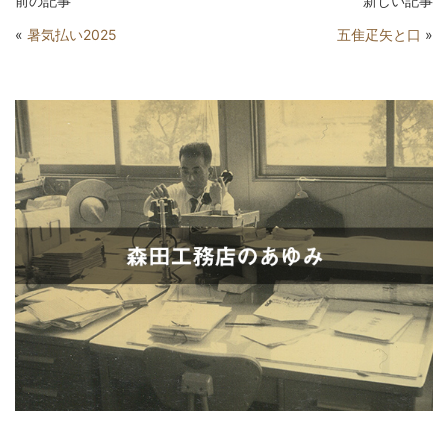
前の記事
新しい記事
«
暑気払い2025
五隹疋矢と口
»